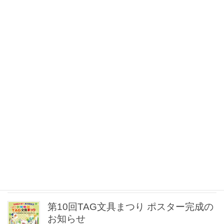
来ました！
文具まつりで使えるお得な前売り商品
券発売開始!!
✨文具店 TAG 烏丸二条店 リニューアル
オープンのお知らせ
✒️【Tombow ZOOM 名入れ無料キャン
ペーン開催！】
第10回TAG文具まつり ポスター完成の
お知らせ