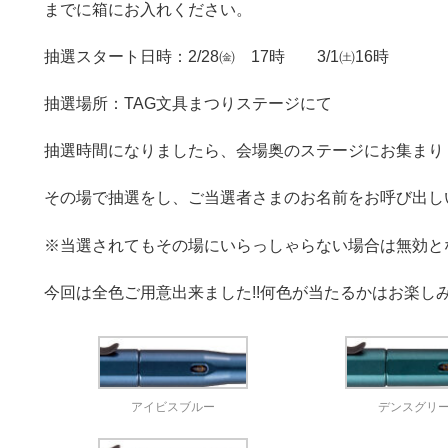
までに箱にお入れください。
抽選スタート日時：2/28㈮ 17時 3/1㈯16時
抽選場所：TAG文具まつりステージにて
抽選時間になりましたら、会場奥のステージにお集まり
その場で抽選をし、ご当選者さまのお名前をお呼び出し
※当選されてもその場にいらっしゃらない場合は無効と
今回は全色ご用意出来ました!!何色が当たるかはお楽し
アイビスブルー
デンスグリ