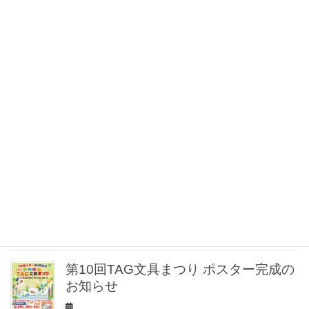
文具まつりで使えるお得な前売り商品
券発売開始!!
✨文具店 TAG 烏丸二条店 リニューアル
オープンのお知らせ
✒️【Tombow ZOOM 名入れ無料キャン
ペーン開催！】
第10回TAG文具まつり ポスター完成の
お知らせ