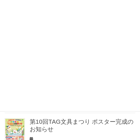
文具まつりで使えるお得な前売り商品
券発売開始!!
✨文具店 TAG 烏丸二条店 リニューアル
オープンのお知らせ
✒️【Tombow ZOOM 名入れ無料キャン
ペーン開催！】
第10回TAG文具まつり ポスター完成の
お知らせ